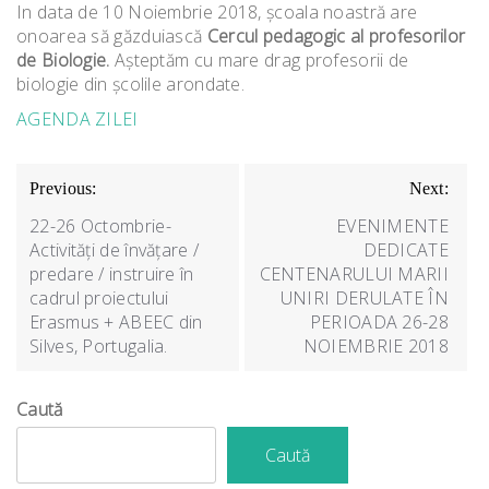
In data de 10 Noiembrie 2018, școala noastră are
onoarea să găzduiască
Cercul pedagogic al profesorilor
de Biologie.
Așteptăm cu mare drag profesorii de
biologie din școlile arondate.
AGENDA ZILEI
Navigare
Previous:
Next:
în
22-26 Octombrie-
EVENIMENTE
articole
Activități de învățare /
DEDICATE
predare / instruire în
CENTENARULUI MARII
cadrul proiectului
UNIRI DERULATE ÎN
Erasmus + ABEEC din
PERIOADA 26-28
Silves, Portugalia.
NOIEMBRIE 2018
Caută
Caută