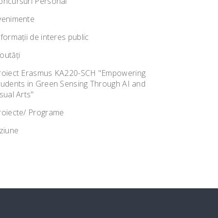
oncursuri Personal
venimente
nformații de interes public
outăţi
roiect Erasmus KA220-SCH "Empowering
tudents in Green Sensing Through AI and
sual Arts"
roiecte/ Programe
iziune