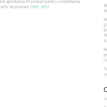
vind aprobarea Procedurii pentru completarea
R
idactic de predare
OME_3051.
N
A
Ș
E
P
I
Re
p
c
Ta
ca
C