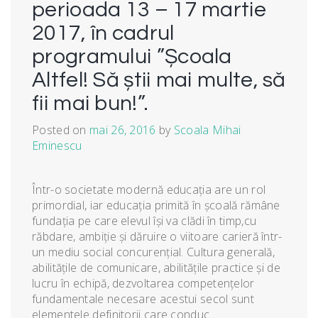
perioada 13 – 17 martie
2017, în cadrul
programului ”Școala
Altfel! Să știi mai multe, să
fii mai bun!”.
Posted on
mai 26, 2016
by
Scoala Mihai
Eminescu
Într-o societate modernă educaţia are un rol
primordial, iar educaţia primită în şcoală rămâne
fundaţia pe care elevul îşi va clădi în timp,cu
răbdare, ambiţie şi dăruire o viitoare carieră într-
un mediu social concurenţial. Cultura generală,
abilităţile de comunicare, abilităţile practice şi de
lucru în echipă, dezvoltarea competenţelor
fundamentale necesare acestui secol sunt
elementele definitorii care conduc...