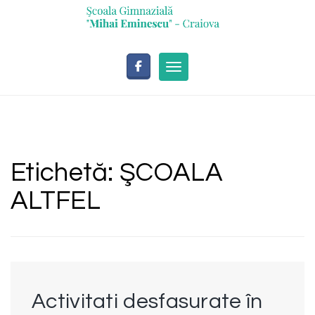
Skip
to
content
Toggle navigation
Etichetă:
ŞCOALA
ALTFEL
Activitati desfasurate în