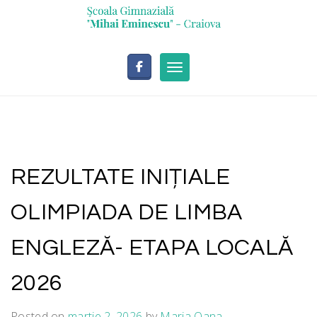
Skip
conținut
to
content
Toggle navigation
REZULTATE INIȚIALE
OLIMPIADA DE LIMBA
ENGLEZĂ- ETAPA LOCALĂ
2026
Posted on
martie 2, 2026
by
Maria Oana