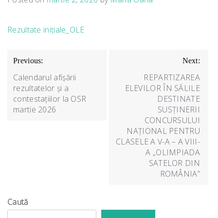
Rezultate inițiale_OLE
Navigare
Previous:
Next:
în
Calendarul afișării
REPARTIZAREA
articole
rezultatelor și a
ELEVILOR ÎN SĂLILE
contestațiilor la OSR
DESTINATE
martie 2026
SUSȚINERII
CONCURSULUI
NAȚIONAL PENTRU
CLASELE A V-A – A VIII-
A „OLIMPIADA
SATELOR DIN
ROMÂNIA”
Caută