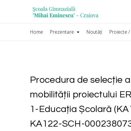
Skip
conținut
to
content
Home
Prezentare
Noutăţi
Proiecte 
Procedura de selecție a 
mobilității proiectului
1-Educația Școlară (K
KA122-SCH-00023807