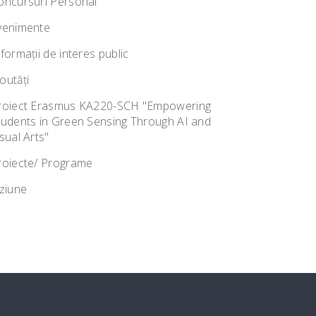
oncursuri Personal
venimente
nformații de interes public
outăţi
roiect Erasmus KA220-SCH "Empowering
tudents in Green Sensing Through AI and
sual Arts"
roiecte/ Programe
iziune