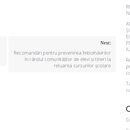
R
N
A
Ș
E
P
Next:
I
Recomandări pentru prevenirea îmbolnăvirilor
în rândul comunităților de elevi și tineri la
Re
reluarea cursurilor școlare
p
c
Ta
ca
C