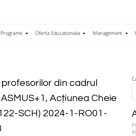
/ Programe
Oferta Educationala
Management
C
profesorilor din cadrul
 ERASMUS+1, Acțiunea Cheie
A122-SCH) 2024-1-RO01-
P
3
A