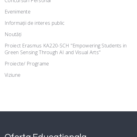
Concursuri Personal
Evenimente
Informații de interes public
Noutăţi
Proiect Erasmus KA220-SCH "Empowering Students in
Green Sensing Through AI and Visual Arts"
Proiecte/ Programe
Viziune