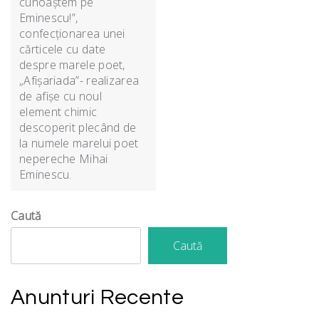
cunoaștem pe
Eminescu!”,
confecționarea unei
cărticele cu date
despre marele poet,
„Afișariada”- realizarea
de afișe cu noul
element chimic
descoperit plecând de
la numele marelui poet
nepereche Mihai
Eminescu.
Caută
Caută
Anunturi Recente