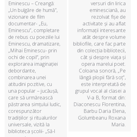
Eminescu – Creangă:
versuri din lirica
„Un bulgăre de humă”,
eminesciană, au
vizionare de film
rezolvat fișe de
documentar- „Eu,
activitate și au aflat
Eminescu”, completare
informații interesante
de rebus cu poeziile lui
atât despre volume
Eminescu, dramatizare,
bibliofile, care fac parte
„Mihai Eminescu- prin
din colecția bibliotecii,
ochi de copil”, prin
cât și despre viața și
explorarea imaginației
opera marelui poet.
debordante,
Coloana sonoră, „Pe
combinarea unei
lângă plopii fără soț”,
atitudini pozitive, cu
este interpretată de
una popular – jucăușă,
grupul vocal al clasei a
care să urmărească
V-a B, format din:
păstrarea simțului ludic,
Diaconescu Florentina,
corespunzător
Barbu Daria Elena,
tradițiilor și ritualurilor
Golumbeanu Roxana
universale, vizită la
Maria.
biblioteca școlii- „Să-l