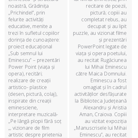
noastră, Grădinița
recitare de poezii,
„Prichindel”, prin
pictură; copiii au
felurite activități
completat rebus, au
educative, menite a
decupat și au lipit
trezi în sufletul copiilor
puzzle, au vizionat filme
dorința de cunoaștere:
și prezentări
proiect educațional
PowerPoint legate de
„Sub semnul lui
viața și opera poetului,
Eminescu” – prezentări
au recitat Rugăciunea
Power Point (viața și
lui Mihai Eminescu
opera), recitări;
către Maica Domnului.
realizare de creații
Eminescu a fost
artistico- plastice
omagiat și în cadrul
(desen, pictură, colaj),
activităților desfășurate
inspirate din creații
la Biblioteca Județeană
eminesciene,
Alexandru și Aristia
interpretare muzicală-
Aman, Craiova. Copiii
„Pe lângă plopii fără soț
au vizitat expoziția
„, vizionare de film
„Manuscrisele lui Mihai
artistic despre prietenia
Eminescu”, au recitat