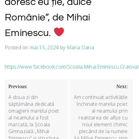
doresc eu ție, dulce
Românie”, de Mihai
Eminescu.
Posted on
mai 15, 2024
by
Maria Oana
https://www.facebook.com/Scoala.Mihai.Eminescu.Craiov
Navigare
Previous:
Next:
în
A doua zi din
Am continuat activitățile
articole
săptămâna dedicată
închinate marelui poet
omagierii marelui poet
al neamului prin
al neamului a fost
realizarea de afișe cu
marcată, la Școala
noul element chimic
Gimnazială „Mihai
plecând de la numele
Eminescu” și structura
lui Mihai Eminescu, prin