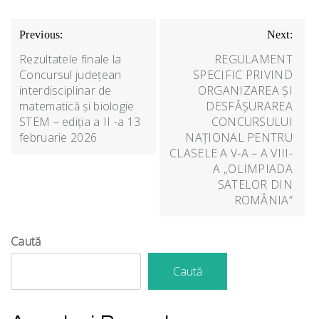
Navigare
Previous:
Next:
în
Rezultatele finale la
REGULAMENT
articole
Concursul județean
SPECIFIC PRIVIND
interdisciplinar de
ORGANIZAREA ȘI
matematică și biologie
DESFĂȘURAREA
STEM – ediția a II -a 13
CONCURSULUI
februarie 2026
NAȚIONAL PENTRU
CLASELE A V-A – A VIII-
A „OLIMPIADA
SATELOR DIN
ROMÂNIA”
Caută
Caută