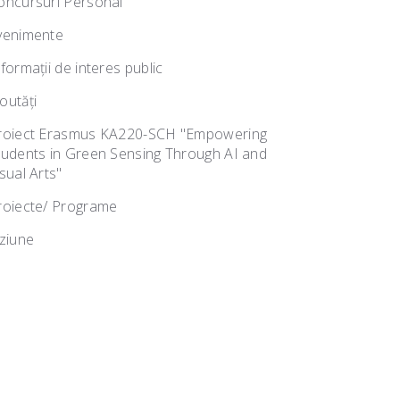
oncursuri Personal
venimente
nformații de interes public
outăţi
roiect Erasmus KA220-SCH "Empowering
tudents in Green Sensing Through AI and
sual Arts"
roiecte/ Programe
iziune