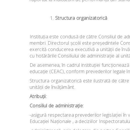
Structura organizatorică
Instituţia este condusă de către Consiliul de 
membri. Directorul şcolii este preşedintele Consil
exercită conducerea executivă a unităţii de învă
cu hotărârile Consiliului de administraţie al unit
De asemenea, în cadrul instituţiei funcţionează 
educaţie (CEAC), conform prevederilor legale în
Structura organizatorică este ilustrată de către 
unităţii de învăţământ.
Atribuţii:
Consiliul de administraţie:
-asigură respectarea prevederilor legislaţiei în
Educaţiei Naţionale , a deciziilor Inspectoratulu