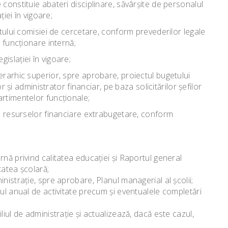
constituie abateri disciplinare, săvârşite de personalul
ţiei în vigoare;
rtului comisiei de cercetare, conform prevederilor legale
i funcţionare internă;
islaţiei în vigoare;
erarhic superior, spre aprobare, proiectul bugetului
or şi administrator financiar, pe baza solicitărilor şefilor
rtimentelor funcţionale;
 a resurselor financiare extrabugetare, conform
nă privind calitatea educaţiei şi Raportul general
tatea şcolară;
nistraţie, spre aprobare, Planul managerial al şcolii;
ul anual de activitate precum şi eventualele completări
iul de administraţie şi actualizează, dacă este cazul,