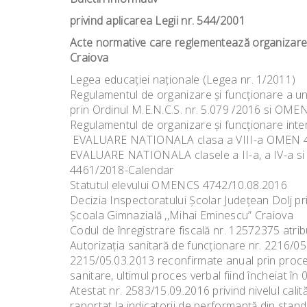
privind aplicarea Legii nr. 544/2001
Acte normative care reglementează organizarea 
Craiova
Legea educaţiei naţionale (Legea nr. 1/2011)
Regulamentul de organizare şi funcţionare a un
prin Ordinul M.E.N.C.S. nr. 5.079 /2016 si OME
Regulamentul de organizare şi funcţionare inte
EVALUARE NATIONALA clasa a VIII-a OMEN 4
EVALUARE NATIONALA clasele a II-a, a IV-a 
4461/2018-Calendar
Statutul elevului OMENCS 4742/10.08.2016
Decizia Inspectoratului Şcolar Judeţean Dolj pr
Şcoala Gimnazială ,,Mihai Eminescu” Craiova
Codul de înregistrare fiscală nr. 12572375 atri
Autorizaţia sanitară de funcţionare nr. 2216/05.
2215/05.03.2013 reconfirmate anual prin proces
sanitare, ultimul proces verbal fiind încheiat în
Atestat nr. 2583/15.09.2016 privind nivelul cali
raportat la indicatorii de performanţă din stan