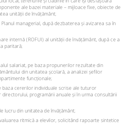
ui local, terenurile şi clădirile în care îşi desfăşoară
mponente ale bazei materiale – mijloace fixe, obiecte de
tea unităţii de învăţământ;
i Planul managerial, după dezbaterea şi avizarea sa în
re internă (ROFUI) al unităţii de învăţământ, după ce a
a paritară;
alul salariat, pe baza propunerilor rezultate din
ământului din unitatea şcolară, a analizei şefilor
mpartimente funcţionale;
 baza cererilor individuale scrise ale tuturor
r directorului, programării anuale şi în urma consultării
de lucru din unitatea de învăţământ;
aluarea ritmică a elevilor, solicitând rapoarte sintetice