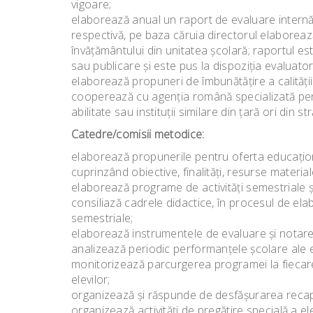
vigoare;
elaborează anual un raport de evaluare internă p
respectivă, pe baza căruia directorul elaborează
învăţământului din unitatea şcolară; raportul est
sau publicare şi este pus la dispoziţia evaluator
elaborează propuneri de îmbunătăţire a calităţii
cooperează cu agenţia română specializată pentr
abilitate sau instituţii similare din ţară ori din stră
Catedre/comisii metodice:
elaborează propunerile pentru oferta educaţiona
cuprinzând obiective, finalităţi, resurse material
elaborează programe de activităţi semestriale ş
consiliază cadrele didactice, în procesul de elabo
semestriale;
elaborează instrumentele de evaluare şi notare
analizează periodic performanţele şcolare ale e
monitorizează parcurgerea programei la fiecare
elevilor;
organizează şi răspunde de desfăşurarea recapit
organizează activităţi de pregătire specială a e