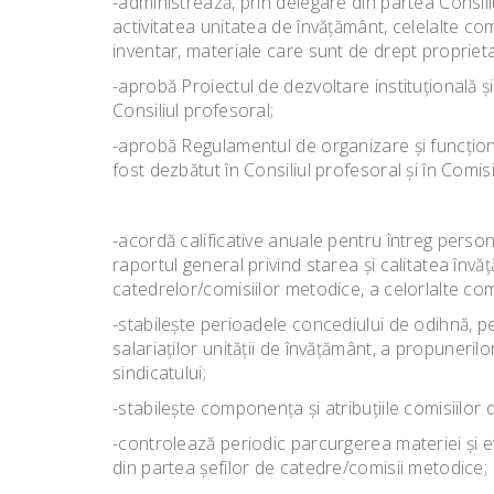
-administrează, prin delegare din partea Consiliul
activitatea unitatea de învăţământ, celelalte co
inventar, materiale care sunt de drept proprieta
-aprobă Proiectul de dezvoltare instituţională ş
Consiliul profesoral;
-aprobă Regulamentul de organizare şi funcţiona
fost dezbătut în Consiliul profesoral şi în Comisi
-acordă calificative anuale pentru întreg person
raportul general privind starea şi calitatea învăţ
catedrelor/comisiilor metodice, a celorlalte co
-stabileşte perioadele concediului de odihnă, pe
salariaţilor unităţii de învăţământ, a propunerilo
sindicatului;
-stabileşte componenţa şi atribuţiile comisiilor 
-controlează periodic parcurgerea materiei şi ev
din partea şefilor de catedre/comisii metodice;