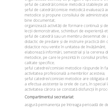
şeful de catedră/comisie metodică stabileşte atr
şeful de catedră/comisie metodică evaluează ac
metodice şi propune consiliului de administraţie
bine documentat;
organizează activităţi de formare continuă şi de 
lecţii demonstrative, schimburi de experienţă et
şeful de catedră sau un membru desemnat de ace
didactic de predare şi de instruire practică din 
didactice nou venite în unitatea de învăţământ;
elaborează informări, semestrial şi la cererea di
metodice, pe care le prezintă în consiliul prof
calitate specifice;
şeful catedrei/comisiei metodice răspunde în faţ
activitatea profesională a membrilor acesteia;
şeful catedrei/comisiei metodice are obligaţia de 
a efectua asistenţe la orele de curs, în special la
activitatea cărora se constată disfuncţii în pro
Compartimentul secretariat:
asigură permanenţa pe întreaga perioadă de de