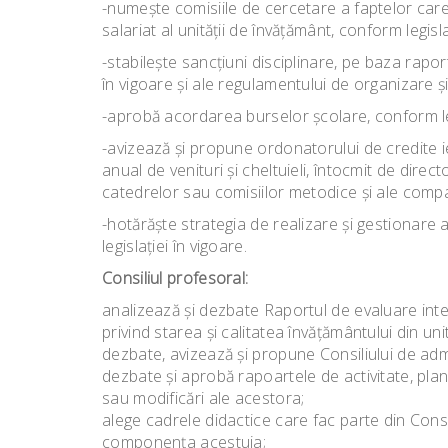
-numeşte comisiile de cercetare a faptelor care 
salariat al unităţii de învăţământ, conform legisla
-stabileşte sancţiuni disciplinare, pe baza rapo
în vigoare şi ale regulamentului de organizare ş
-aprobă acordarea burselor şcolare, conform leg
-avizează şi propune ordonatorului de credite i
anual de venituri şi cheltuieli, întocmit de direct
catedrelor sau comisiilor metodice şi ale compa
-hotărăşte strategia de realizare şi gestionare
legislaţiei în vigoare.
Consiliul profesoral:
analizează şi dezbate Raportul de evaluare inter
privind starea şi calitatea învăţământului din uni
dezbate, avizează şi propune Consiliului de admi
dezbate şi aprobă rapoartele de activitate, plan
sau modificări ale acestora;
alege cadrele didactice care fac parte din Consil
componenţa acestuia;