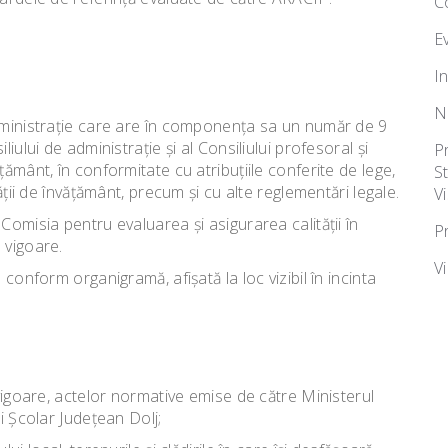
C
E
I
N
administraţie care are în componenţa sa un număr de 9
iului de administraţie şi al Consiliului profesoral şi
P
ţământ, în conformitate cu atribuţiile conferite de lege,
S
ăţii de învăţământ, precum şi cu alte reglementări legale.
Vi
Comisia pentru evaluarea şi asigurarea calităţii în
P
 vigoare.
V
conform organigramă, afişată la loc vizibil în incinta
 vigoare, actelor normative emise de către Ministerul
i Şcolar Judeţean Dolj;