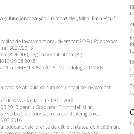
R
N
şi funcţionarea Şcolii Gimnaziale ,,Mihai Eminescu ”
A
Ș
E
ităţilor de învăţământ preuniversitar(ROFUIP) aprobat
P
N nr. 3027/2018
I
rnă (ROFUIP), regulamentul intern (RI)
813/29.08.2018
Re
si a VI-a, OMEN 3051/2016- Metodologia; OMEN
p
c
Ta
in care se atribuie denumirea unităţii de învăţământ –
ca
buit de ANAF la data de 19.01.2000
03.2013 pentru Grădiniţa “Prichindel” şi nr.
e verbale de constatare a condiţiilor igienico-
 05.03.2016
C
tăţii educaţionale oferite de către unitatea de învăţământ
dardele de referinţă evaluate de către ARACIP.