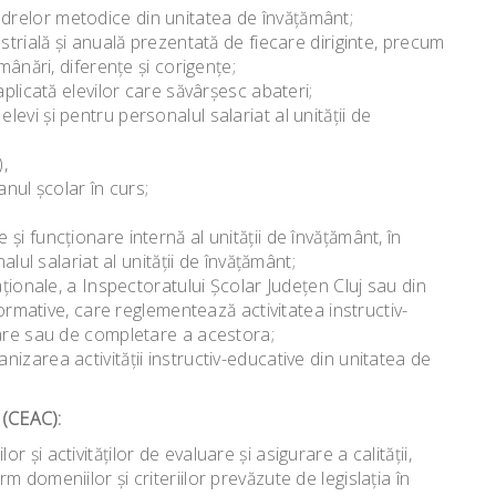
relor metodice din unitatea de învăţământ;
strială şi anuală prezentată de fiecare diriginte, precum
mânări, diferenţe şi corigenţe;
aplicată elevilor care săvârşesc abateri;
vi şi pentru personalul salariat al unităţii de
,
anul şcolar în curs;
i funcţionare internă al unităţii de învăţământ, în
alul salariat al unităţii de învăţământ;
aţionale, a Inspectoratului Şcolar Judeţen Cluj sau din
normative, care reglementează activitatea instructiv-
care sau de completare a acestora;
izarea activităţii instructiv-educative din unitatea de
 (CEAC):
şi activităţilor de evaluare şi asigurare a calităţii,
 domeniilor şi criteriilor prevăzute de legislaţia în