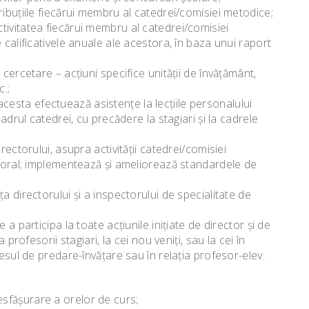
ibuţiile fiecărui membru al catedrei/comisiei metodice;
tivitatea fiecărui membru al catedrei/comisiei
 calificativele anuale ale acestora, în baza unui raport
cercetare – acţiuni specifice unităţii de învăţământ,
c.;
sta efectuează asistenţe la lecţiile personalului
cadrul catedrei, cu precădere la stagiari şi la cadrele
rectorului, asupra activităţii catedrei/comisiei
esoral; implementează şi ameliorează standardele de
a directorului şi a inspectorului de specialitate de
a participa la toate acţiunile iniţiate de director şi de
 profesorii stagiari, la cei nou veniţi, sau la cei în
cesul de predare-învăţare sau în relaţia profesor-elev.
sfăşurare a orelor de curs;