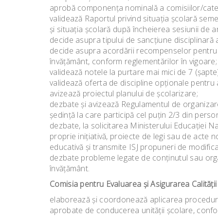
aprobă componenţa nominală a comisiilor/cated
validează Raportul privind situaţia şcolară seme
şi situaţia şcolară după încheierea sesiunii de a
decide asupra tipului de sancţiune disciplinară 
decide asupra acordării recompenselor pentru ele
învăţământ, conform reglementărilor în vigoare;
validează notele la purtare mai mici de 7 (şapte)
validează oferta de discipline opţionale pentru 
avizează proiectul planului de şcolarizare;
dezbate şi avizează Regulamentul de organizare ş
şedinţă la care participă cel puţin 2/3 din person
dezbate, la solicitarea Ministerului Educaţiei N
proprie iniţiativă, proiecte de legi sau de acte 
educativă şi transmite ISJ propuneri de modifi
dezbate probleme legate de conţinutul sau organ
învăţământ.
Comisia pentru Evaluarea şi Asigurarea Calităţii
elaborează şi coordonează aplicarea procedurilor 
aprobate de conducerea unităţii şcolare, conform