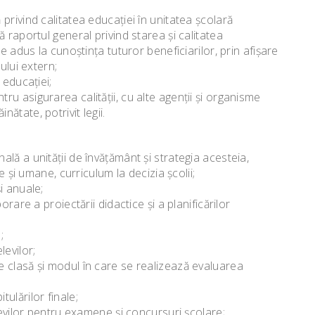
rivind calitatea educaţiei în unitatea şcolară
 raportul general privind starea şi calitatea
e adus la cunoştinţa tuturor beneficiarilor, prin afişare
ului extern;
 educaţiei;
u asigurarea calităţii, cu alte agenţii şi organisme
inătate, potrivit legii.
lă a unităţii de învăţământ şi strategia acesteia,
e şi umane, curriculum la decizia şcolii;
i anuale;
rare a proiectării didactice şi a planificărilor
;
levilor;
 clasă şi modul în care se realizează evaluarea
ulărilor finale;
levilor pentru examene şi concursuri şcolare;