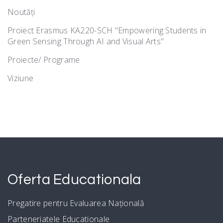
Noutăţi
Proiect Erasmus KA220-SCH "Empowering Students in
Green Sensing Through AI and Visual Arts"
Proiecte/ Programe
Viziune
Oferta Educationala
Pregatire pentru Evaluarea Națională
Parteneriatele Educationale