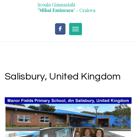
Skip
conținut
to
content
Toggle navigation
Salisbury, United Kingdom