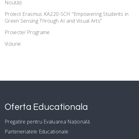
Noutăţi
Proiect Erasmus KA220-SCH "Empowering Students in
Green Sensing Through AI and Visual Arts"
Proiecte/ Programe
Viziune
Oferta Educationala
Pregatire pentru Evaluarea Națională
Parteneriatele Educationale