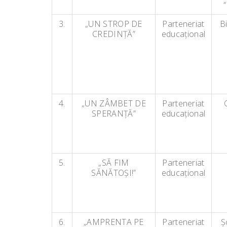
3.
„UN STROP DE
Parteneriat
B
CREDINŢĂ”
educaţional
4.
„UN ZÂMBET DE
Parteneriat
SPERANŢĂ”
educaţional
5.
„SĂ FIM
Parteneriat
SĂNĂTOŞI!”
educaţional
6.
„AMPRENTA PE
Parteneriat
Ş