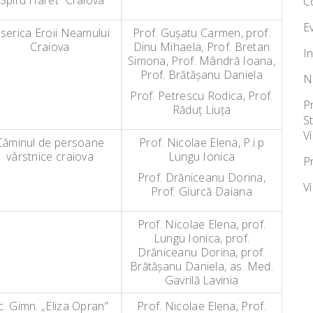
„Spiru Haret” Craiova
C
E
iserica Eroii Neamului
Prof. Guşatu Carmen, prof.
Craiova
Dinu Mihaela, Prof. Bretan
I
Simona, Prof. Mândră Ioana,
Prof. Brătăşanu Daniela
N
Prof. Petrescu Rodica, Prof.
P
Răduţ Liuţa
S
Vi
Căminul de persoane
Prof. Nicolae Elena, P.i.p
vârstnice craiova
Lungu Ionica
P
Prof. Drăniceanu Dorina,
V
Prof. Giurcă Daiana
Prof. Nicolae Elena, prof.
Lungu Ionica, prof.
Drăniceanu Dorina, prof.
Brătăşanu Daniela, as. Med.
Gavrilă Lavinia
c. Gimn. „Eliza Opran”
Prof. Nicolae Elena, Prof.