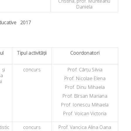
Cristina, prof. Munteanu
Daniela
 Educative 2017
ul
Tipul activităţii
Coordonatori
 și
concurs
Prof. Cârţu Silvia
ia
Prof. Nicolae Elena
i
Prof. Dinu Mihaela
Prof. Bîrsan Mariana
Prof. Ionescu Mihaela
Prof. Voican Victoria
istic
concurs
Prof. Vancica Alina Oana