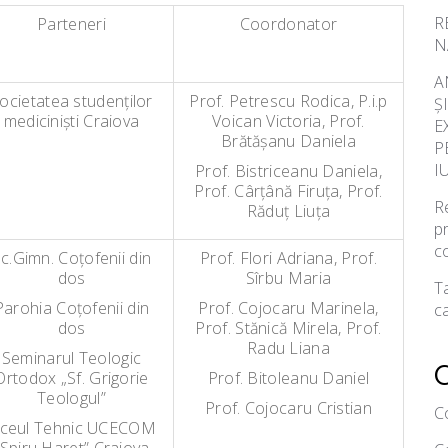
R
Parteneri
Coordonator
N
A
ocietatea studenţilor
Prof. Petrescu Rodica, P.i.p
Ș
medicinişti Craiova
Voican Victoria, Prof.
E
Brătăşanu Daniela
P
I
Prof. Bistriceanu Daniela,
Prof. Cârţână Firuţa, Prof.
Re
Răduţ Liuţa
p
c
c.Gimn. Coţofenii din
Prof. Flori Adriana, Prof.
dos
Sîrbu Maria
Ta
Parohia Coţofenii din
Prof. Cojocaru Marinela,
ca
dos
Prof. Stănică Mirela, Prof.
Radu Liana
Seminarul Teologic
Ortodox „Sf. Grigorie
Prof. Bitoleanu Daniel
Teologul”
Prof. Cojocaru Cristian
C
iceul Tehnic UCECOM