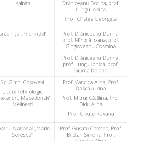
Işalniţa
Drăniceanu Dorina, prof.
Lungu Ionica
Prof. Cîrstea Georgeta
Grădiniţa „Prichindel”
Prof. Drăniceanu Dorina,
prof. Mîndră Ioana, prof.
Gîngioveanu Cosmina
Prof. Drăniceanu Dorina,
prof. Lungu Ionica, prof.
Giurcă Daiana
Şc. Gimn. Coşoveni
Prof. Vancica Alina, Prof.
Dascălu Irina
Liceul Tehnologic
lexandru Macedonski”
Prof. Mitruţ Cătălina, Prof.
Melineşti
Didu Alina
Prof. Chiuţu Roxana
atrul Naţional „Marin
Prof. Guşatu Carmen, Prof.
Sorescu”
Bretan Simona, Prof.