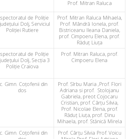
Prof. Mitran Raluca
nspectoratul de Poliţie
Prof. Mitran Raluca Mihaela,
 judeţului Dolj, Serviciul
Prof. Mândră Ionela, prof.
Poliţiei Rutiere
Bistriceanu Ileana Daniela,
prof. Cimpoeru Elena, prof.
Răduţ Liuţa
nspectoratul de Poliţie
Prof. Mitran Raluca, prof.
 judeţului Dolj, Secţia 3
Cimpoeru Elena
Poliţie Craiova
c. Gimn. Coţofenii din
Prof. Sîrbu Maria ,Prof. Flori
dos
Adriana si prof. Stolojanu
Gabriela, preot Cojocaru
Cristian, prof. Cârţu Silvia,
Prof. Nicolae Elena, prof.
Răduţ Liuţa, prof. Dinu
Mihaela, prof. Stănică Mirela
c. Gimn. Coţofenii din
Prof. Cârţu Silvia Prof. Voicu