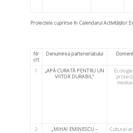
Proiectele cuprinse în Calendarul Activităţilor
Nr
Denumirea parteneriatului
Domeni
crt
1
„APĂ CURATĂ PENTRU UN
Ecologie
VIITOR DURABIL”
protecț
mediulu
2
„MIHAI EMINESCU –
Cultural-art