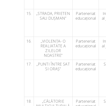
15.
„STRADA, PRIETEN
Parteneriat
I
SAU DUŞMAN”
educaţional
al
16.
„VIOLENŢA- O
Parteneriat
I
REALIATATE A
educaţional
al
ZILELOR
NOASTRE”
17.
„PUNTI ÎNTRE SAT
Parteneriat
S
SI ORAŞ”
educaţional
18.
„CĂLĂTORIE
Parteneriat
S