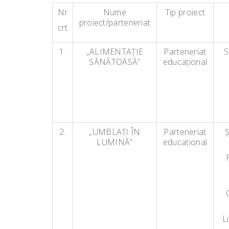
Nr
Nume
Tip proiect
proiect/parteneriat
crt
1.
„ALIMENTAŢIE
Parteneriat
S
SĂNĂTOASĂ”
educaţional
2.
„UMBLAŢI ÎN
Parteneriat
Ş
LUMINĂ”
educaţional
L