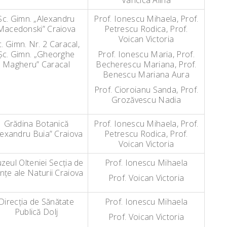
Vancica Alina
Şc. Gimn. „Alexandru
Prof. Ionescu Mihaela, Prof.
Macedonski” Craiova
Petrescu Rodica, Prof.
Voican Victoria
c. Gimn. Nr. 2 Caracal,
Şc. Gimn. „Gheorghe
Prof. Ionescu Maria, Prof.
Magheru” Caracal
Becherescu Mariana, Prof.
Benescu Mariana Aura
Prof. Cioroianu Sanda, Prof.
Grozăvescu Nadia
Grădina Botanică
Prof. Ionescu Mihaela, Prof.
lexandru Buia” Craiova
Petrescu Rodica, Prof.
Voican Victoria
zeul Olteniei Secţia de
Prof. Ionescu Mihaela
inţe ale Naturii Craiova
Prof. Voican Victoria
Direcţia de Sănătate
Prof. Ionescu Mihaela
Publică Dolj
Prof. Voican Victoria