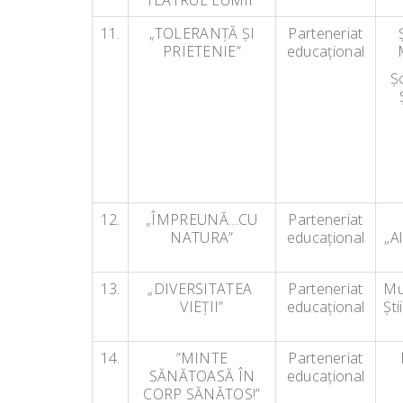
TEATRUL LUMII”
11.
„TOLERANŢĂ ŞI
Parteneriat
PRIETENIE”
educaţional
Ş
12.
„ÎMPREUNĂ…CU
Parteneriat
NATURA”
educaţional
„A
13.
„DIVERSITATEA
Parteneriat
Mu
VIEŢII”
educaţional
Şti
14.
”MINTE
Parteneriat
SĂNĂTOASĂ ÎN
educaţional
CORP SĂNĂTOS!”