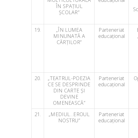
MULTICULTURALĂ
educaţional
ÎN SPAŢIUL
S
ŞCOLAR”
19.
„ÎN LUMEA
Parteneriat
MINUNATĂ A
educaţional
CĂRŢILOR”
20.
„TEATRUL-POEZIA
Parteneriat
O
CE SE DESPRINDE
educaţional
DIN CARTE ŞI
DEVINE
OMENEASCĂ”
21.
„MEDIUL…EROUL
Parteneriat
NOSTRU”
educaţional