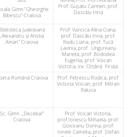
dos
Mirela,Prof. Flori Adriana
Prof. Guşatu Carmen, prof.
coala Gimn.”Gheorghe
Dascălu Irina
Bibescu”-Craiova
Biblioteca Judeţeană
Prof. Vancica Alina Oana,
„Alexandru şi Aristia
prof. Dascălu Irina, prof.
Aman” Craiova
Radu Liana, prof. Tucă
Lavinia, prof. Ungureanu
Marieta, prof. Bododea
Eugenia, prof. Voican
Victoria, inv. Cîrţână Firuţa
pera Română Craiova
Prof. Petrescu Rodica, prof.
Victoria Voican, prof. Mitran
Raluca
Şc. Gimn. „Decebal”
Prof. Voican Victoria,
Craiova
prof.Ionescu Mihaela, prof.
Goiceanu Dorina, prof.
Ionele Camelia, prof. Ştefan