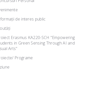
oncursuri Personal
venimente
nformații de interes public
outăţi
roiect Erasmus KA220-SCH "Empowering
tudents in Green Sensing Through AI and
sual Arts"
roiecte/ Programe
iziune