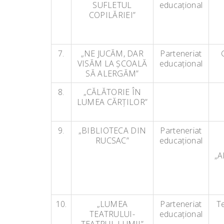
SUFLETUL
educaţional
COPILĂRIEI”
7.
„NE JUCĂM, DAR
Parteneriat
VISĂM LA ŞCOALĂ
educaţional
SĂ ALERGĂM”
8.
„CĂLĂTORIE ÎN
LUMEA CĂRŢILOR”
9.
„BIBLIOTECA DIN
Parteneriat
RUCSAC”
educaţional
„A
10.
„LUMEA
Parteneriat
Te
TEATRULUI-
educaţional